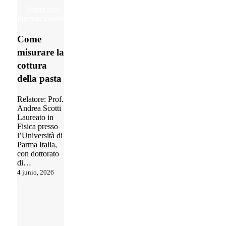
Come
Seminarios
misurare
Internacionales
la
cottura
Come
della
misurare la
pasta
cottura
della pasta
Relatore: Prof.
Andrea Scotti
Laureato in
Fisica presso
l’Università di
Parma Italia,
con dottorato
di…
4 junio, 2026