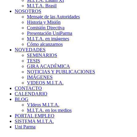
M.I.T.A. Latam XI
M.I.T.A. Brasil
NOSOTROS
Mensaje de las Autoridades
Historia y Misión
Comisión Directiva
Presentación UniParma
M.I.T.A. en imágenes
Cómo alcanzarnos
NOVEDADES
SEMINARIOS
TESIS
GIRA ACADÉMICA
NOTICIAS Y PUBLICACIONES
IMÁGENES
VIDEOS M.I.T.A.
CONTACTO
CALENDARIO
BLOG
VIdeos M.I.T.A.
M.I.T.A. en los medios
PORTAL EMPLEO
SISTEMA M.I.T.A.
Uni Parma