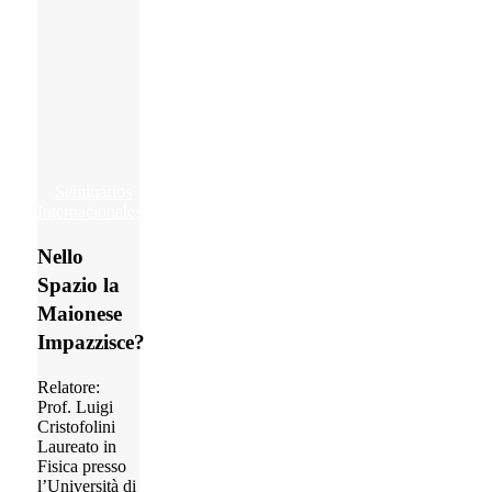
Nello
Seminarios
Spazio
Internacionales
la
Maionese
Nello
Impazzisce?
Spazio la
Maionese
Impazzisce?
Relatore:
Prof. Luigi
Cristofolini
Laureato in
Fisica presso
l’Università di