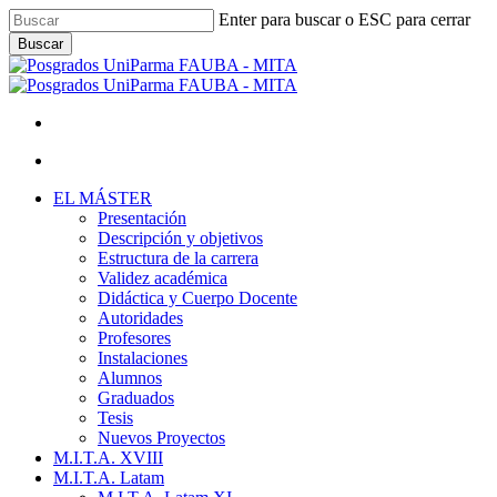
Skip
Enter para buscar o ESC para cerrar
to
Buscar
main
Close
content
Search
facebook
youtube
instagram
Menu
Menu
Menu
EL MÁSTER
Presentación
Descripción y objetivos
Estructura de la carrera
Validez académica
Didáctica y Cuerpo Docente
Autoridades
Profesores
Instalaciones
Alumnos
Graduados
Tesis
Nuevos Proyectos
M.I.T.A. XVIII
M.I.T.A. Latam