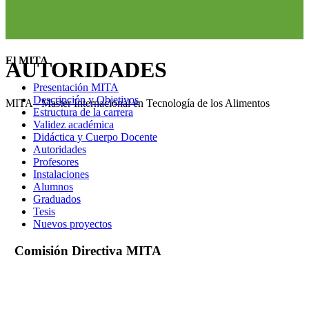
El MITA
AUTORIDADES
Presentación MITA
Descripción y Objetivos
MITA - Master Internacional en Tecnología de los Alimentos
Estructura de la carrera
Validez académica
Didáctica y Cuerpo Docente
Autoridades
Profesores
Instalaciones
Alumnos
Graduados
Tesis
Nuevos proyectos
Comisión Directiva MITA