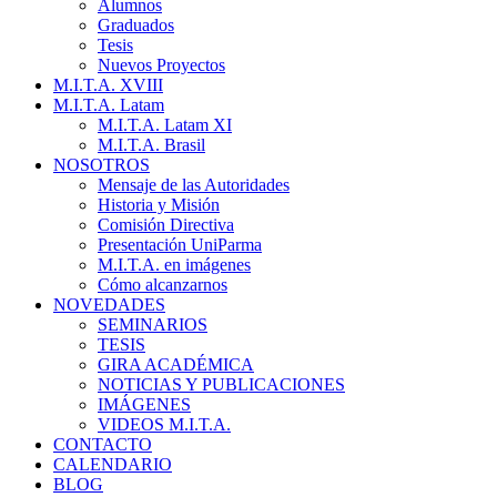
Alumnos
Graduados
Tesis
Nuevos Proyectos
M.I.T.A. XVIII
M.I.T.A. Latam
M.I.T.A. Latam XI
M.I.T.A. Brasil
NOSOTROS
Mensaje de las Autoridades
Historia y Misión
Comisión Directiva
Presentación UniParma
M.I.T.A. en imágenes
Cómo alcanzarnos
NOVEDADES
SEMINARIOS
TESIS
GIRA ACADÉMICA
NOTICIAS Y PUBLICACIONES
IMÁGENES
VIDEOS M.I.T.A.
CONTACTO
CALENDARIO
BLOG