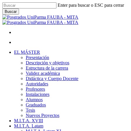
Skip
Enter para buscar o ESC para cerrar
to
Buscar
main
Close
content
Search
facebook
youtube
instagram
Menu
Menu
Menu
EL MÁSTER
Presentación
Descripción y objetivos
Estructura de la carrera
Validez académica
Didáctica y Cuerpo Docente
Autoridades
Profesores
Instalaciones
Alumnos
Graduados
Tesis
Nuevos Proyectos
M.I.T.A. XVIII
M.I.T.A. Latam