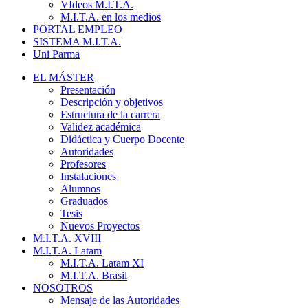
VIdeos M.I.T.A.
M.I.T.A. en los medios
PORTAL EMPLEO
SISTEMA M.I.T.A.
Uni Parma
EL MÁSTER
Presentación
Descripción y objetivos
Estructura de la carrera
Validez académica
Didáctica y Cuerpo Docente
Autoridades
Profesores
Instalaciones
Alumnos
Graduados
Tesis
Nuevos Proyectos
M.I.T.A. XVIII
M.I.T.A. Latam
M.I.T.A. Latam XI
M.I.T.A. Brasil
NOSOTROS
Mensaje de las Autoridades