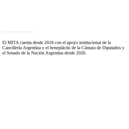
Un ámbito único que agrupa múltiples capacidades y competencias
puestas a disposición de las empresas de alimentos para mejorar su
competitividad y satisfacer las exigencias que plantean los clientes y
mercados.
Acceder al PCyT
El MITA cuenta desde 2018 con el apoyo institucional de la
Cancillería Argentina y el beneplácito de la Cámara de Diputados y
el Senado de la Nación Argentina desde 2020.