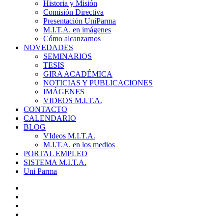
Historia y Misión
Comisión Directiva
Presentación UniParma
M.I.T.A. en imágenes
Cómo alcanzarnos
NOVEDADES
SEMINARIOS
TESIS
GIRA ACADÉMICA
NOTICIAS Y PUBLICACIONES
IMÁGENES
VIDEOS M.I.T.A.
CONTACTO
CALENDARIO
BLOG
VIdeos M.I.T.A.
M.I.T.A. en los medios
PORTAL EMPLEO
SISTEMA M.I.T.A.
Uni Parma
twitter
facebook
linkedin
youtube