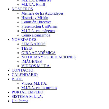
M.I.T.A. Latam XI
M.I.T.A. Brasil
NOSOTROS
Mensaje de las Autoridades
Historia y Misión
Comisión Directiva
Presentación UniParma
M.I.T.A. en imágenes
Cómo alcanzarnos
NOVEDADES
SEMINARIOS
TESIS
GIRA ACADÉMICA
NOTICIAS Y PUBLICACIONES
IMÁGENES
VIDEOS M.I.T.A.
CONTACTO
CALENDARIO
BLOG
VIdeos M.I.T.A.
M.I.T.A. en los medios
PORTAL EMPLEO
SISTEMA M.I.T.A.
Uni Parma