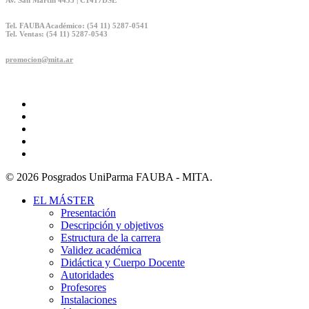
Av. San Martín 4453 | C1417DSE
Tel. FAUBA Académico: (54 11) 5287-0541
Tel. Ventas: (54 11) 5287-0543
promocion@mita.ar
twitter
facebook
linkedin
youtube
instagram
© 2026 Posgrados UniParma FAUBA - MITA.
Close
EL MÁSTER
Menu
Presentación
Descripción y objetivos
Estructura de la carrera
Validez académica
Didáctica y Cuerpo Docente
Autoridades
Profesores
Instalaciones