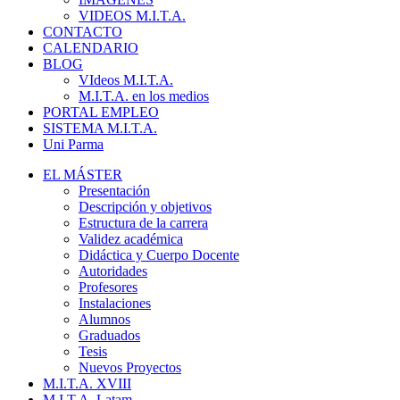
VIDEOS M.I.T.A.
CONTACTO
CALENDARIO
BLOG
VIdeos M.I.T.A.
M.I.T.A. en los medios
PORTAL EMPLEO
SISTEMA M.I.T.A.
Uni Parma
EL MÁSTER
Presentación
Descripción y objetivos
Estructura de la carrera
Validez académica
Didáctica y Cuerpo Docente
Autoridades
Profesores
Instalaciones
Alumnos
Graduados
Tesis
Nuevos Proyectos
M.I.T.A. XVIII
M.I.T.A. Latam