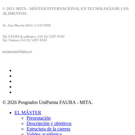
© 2021 MITA – MÁSTER INTERNACIONAL EN TECNOLOGÍA DE LOS
ALIMENTOS.
Av. San Martín 4453 | C1417DSE
Tel. FAUBA Académico: (54 11) 5287-0541
Tel. Ventas: (54 11) 5287-0543
promocion@mita.ar
twitter
facebook
linkedin
youtube
instagram
© 2026 Posgrados UniParma FAUBA - MITA.
Close
EL MÁSTER
Menu
Presentación
Descripción y objetivos
Estructura de la carrera
Validez académica