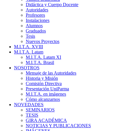
Didáctica y Cuerpo Docente
Autoridades
Profesores
Instalaciones
Alumnos
Graduados
Tesis
Nuevos Proyectos
M.I.T.A. XVIII
M.I.T.A. Latam
M.I.T.A. Latam XI
M.I.T.A. Brasil
NOSOTROS
Mensaje de las Autoridades
Historia y Misión
Comisión Directiva
Presentación UniParma
M.I.T.A. en imágenes
Cómo alcanzarnos
NOVEDADES
SEMINARIOS
TESIS
GIRA ACADÉMICA
NOTICIAS Y PUBLICACIONES
IMÁGENES