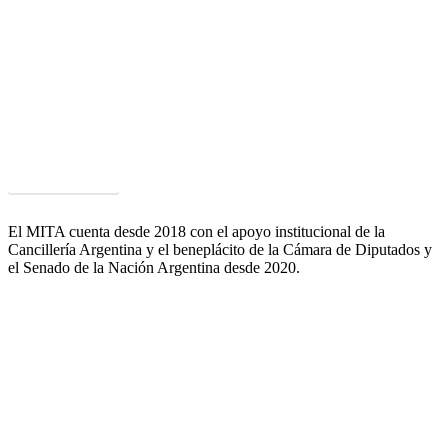
Parque Científico y Tecnológico FAUBA
Un ámbito único que agrupa múltiples capacidades y competencias
puestas a disposición de las empresas de alimentos para mejorar su
competitividad y satisfacer las exigencias que plantean los clientes y
mercados.
Acceder al PCyT
El MITA cuenta desde 2018 con el apoyo institucional de la
Cancillería Argentina y el beneplácito de la Cámara de Diputados y
el Senado de la Nación Argentina desde 2020.