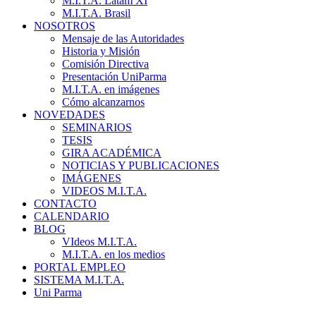
M.I.T.A. Latam XI
M.I.T.A. Brasil
NOSOTROS
Mensaje de las Autoridades
Historia y Misión
Comisión Directiva
Presentación UniParma
M.I.T.A. en imágenes
Cómo alcanzarnos
NOVEDADES
SEMINARIOS
TESIS
GIRA ACADÉMICA
NOTICIAS Y PUBLICACIONES
IMÁGENES
VIDEOS M.I.T.A.
CONTACTO
CALENDARIO
BLOG
VIdeos M.I.T.A.
M.I.T.A. en los medios
PORTAL EMPLEO
SISTEMA M.I.T.A.
Uni Parma