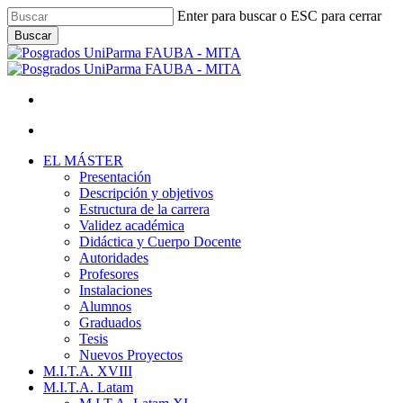
Skip
Enter para buscar o ESC para cerrar
to
Buscar
main
Close
content
Search
facebook
youtube
instagram
Menu
Menu
Menu
EL MÁSTER
Presentación
Descripción y objetivos
Estructura de la carrera
Validez académica
Didáctica y Cuerpo Docente
Autoridades
Profesores
Instalaciones
Alumnos
Graduados
Tesis
Nuevos Proyectos
M.I.T.A. XVIII
M.I.T.A. Latam