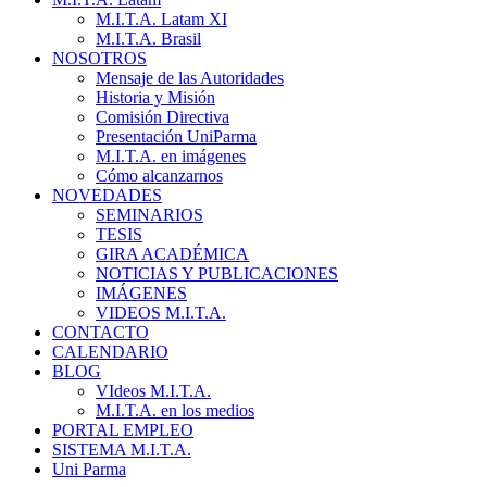
M.I.T.A. Latam XI
M.I.T.A. Brasil
NOSOTROS
Mensaje de las Autoridades
Historia y Misión
Comisión Directiva
Presentación UniParma
M.I.T.A. en imágenes
Cómo alcanzarnos
NOVEDADES
SEMINARIOS
TESIS
GIRA ACADÉMICA
NOTICIAS Y PUBLICACIONES
IMÁGENES
VIDEOS M.I.T.A.
CONTACTO
CALENDARIO
BLOG
VIdeos M.I.T.A.
M.I.T.A. en los medios
PORTAL EMPLEO
SISTEMA M.I.T.A.
Uni Parma