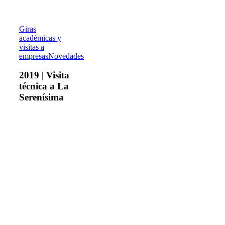
2019
Giras
|
académicas y
Visita
visitas a
técnica
empresas
Novedades
a
La
2019 | Visita
Serenísima
técnica a La
Serenísima