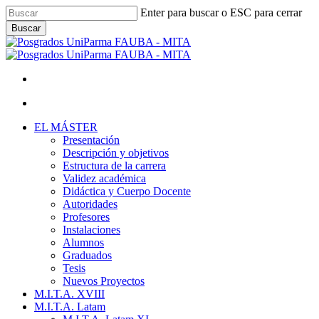
Skip
Enter para buscar o ESC para cerrar
to
Buscar
main
Close
content
Search
facebook
youtube
instagram
Menu
Menu
Menu
EL MÁSTER
Presentación
Descripción y objetivos
Estructura de la carrera
Validez académica
Didáctica y Cuerpo Docente
Autoridades
Profesores
Instalaciones
Alumnos
Graduados
Tesis
Nuevos Proyectos
M.I.T.A. XVIII
M.I.T.A. Latam