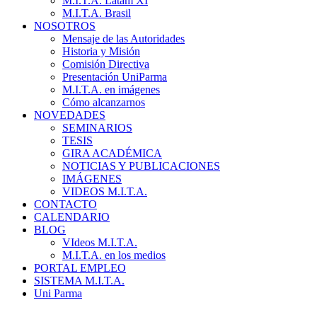
M.I.T.A. Latam XI
M.I.T.A. Brasil
NOSOTROS
Mensaje de las Autoridades
Historia y Misión
Comisión Directiva
Presentación UniParma
M.I.T.A. en imágenes
Cómo alcanzarnos
NOVEDADES
SEMINARIOS
TESIS
GIRA ACADÉMICA
NOTICIAS Y PUBLICACIONES
IMÁGENES
VIDEOS M.I.T.A.
CONTACTO
CALENDARIO
BLOG
VIdeos M.I.T.A.
M.I.T.A. en los medios
PORTAL EMPLEO
SISTEMA M.I.T.A.
Uni Parma