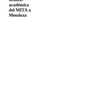
a
académica
Mendoza
del MITA a
Mendoza