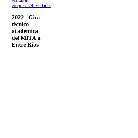
técnico-
empresas
Novedades
académica
del
2022 | Gira
MITA
técnico-
a
académica
Entre
del MITA a
Ríos
Entre Ríos