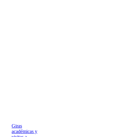
2022
Giras
|
académicas y
Gira
visitas a