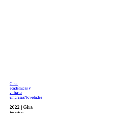
2022
Giras
|
académicas y
Gira
visitas a
técnico-
empresas
Novedades
académica
del
2022 | Gira
MITA
técnico-