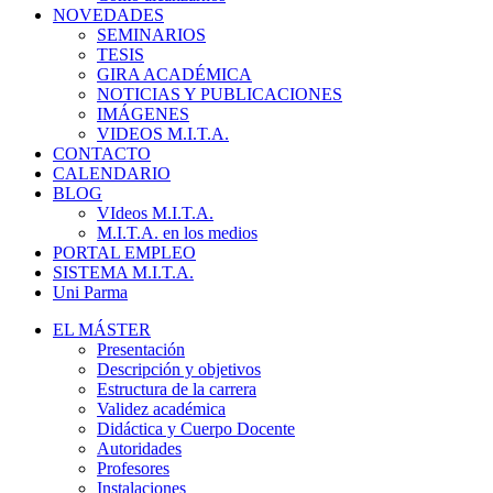
NOVEDADES
SEMINARIOS
TESIS
GIRA ACADÉMICA
NOTICIAS Y PUBLICACIONES
IMÁGENES
VIDEOS M.I.T.A.
CONTACTO
CALENDARIO
BLOG
VIdeos M.I.T.A.
M.I.T.A. en los medios
PORTAL EMPLEO
SISTEMA M.I.T.A.
Uni Parma
EL MÁSTER
Presentación
Descripción y objetivos
Estructura de la carrera
Validez académica
Didáctica y Cuerpo Docente
Autoridades
Profesores
Instalaciones