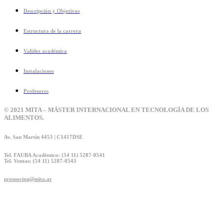
Descripción y Objetivos
Estructura de la carrera
Validez académica
Instalaciones
Profesores
© 2021 MITA – MÁSTER INTERNACIONAL EN TECNOLOGÍA DE LOS
ALIMENTOS.
Av. San Martín 4453 | C1417DSE
Tel. FAUBA Académico: (54 11) 5287-0541
Tel. Ventas: (54 11) 5287-0543
promocion@mita.ar