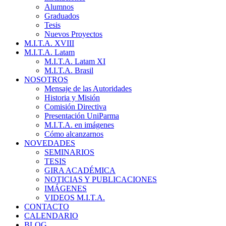
Alumnos
Graduados
Tesis
Nuevos Proyectos
M.I.T.A. XVIII
M.I.T.A. Latam
M.I.T.A. Latam XI
M.I.T.A. Brasil
NOSOTROS
Mensaje de las Autoridades
Historia y Misión
Comisión Directiva
Presentación UniParma
M.I.T.A. en imágenes
Cómo alcanzarnos
NOVEDADES
SEMINARIOS
TESIS
GIRA ACADÉMICA
NOTICIAS Y PUBLICACIONES
IMÁGENES
VIDEOS M.I.T.A.
CONTACTO
CALENDARIO
BLOG