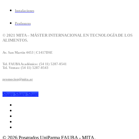
Instalaciones
Profesores
© 2021 MITA – MÁSTER INTERNACIONAL EN TECNOLOGÍA DE LOS
ALIMENTOS.
Av. San Martín 4453 | C1417DSE
Tel. FAUBA Académico: (54 11) 5287-0541
Tel. Ventas: (54 11) 5287-0543
promocion@mita.ar
Share
Share
Share
Share
twitter
facebook
linkedin
youtube
instagram
© 2026 Posgrados UniParma FAUBA - MITA.