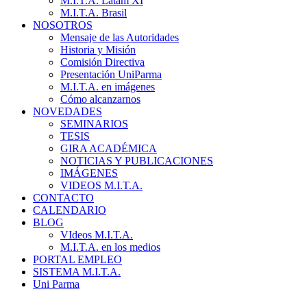
M.I.T.A. Latam XI
M.I.T.A. Brasil
NOSOTROS
Mensaje de las Autoridades
Historia y Misión
Comisión Directiva
Presentación UniParma
M.I.T.A. en imágenes
Cómo alcanzarnos
NOVEDADES
SEMINARIOS
TESIS
GIRA ACADÉMICA
NOTICIAS Y PUBLICACIONES
IMÁGENES
VIDEOS M.I.T.A.
CONTACTO
CALENDARIO
BLOG
VIdeos M.I.T.A.
M.I.T.A. en los medios
PORTAL EMPLEO
SISTEMA M.I.T.A.
Uni Parma