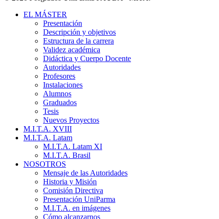
Close
EL MÁSTER
Menu
Presentación
Descripción y objetivos
Estructura de la carrera
Validez académica
Didáctica y Cuerpo Docente
Autoridades
Profesores
Instalaciones
Alumnos
Graduados
Tesis
Nuevos Proyectos
M.I.T.A. XVIII
M.I.T.A. Latam
M.I.T.A. Latam XI
M.I.T.A. Brasil
NOSOTROS
Mensaje de las Autoridades
Historia y Misión
Comisión Directiva
Presentación UniParma
M.I.T.A. en imágenes
Cómo alcanzarnos