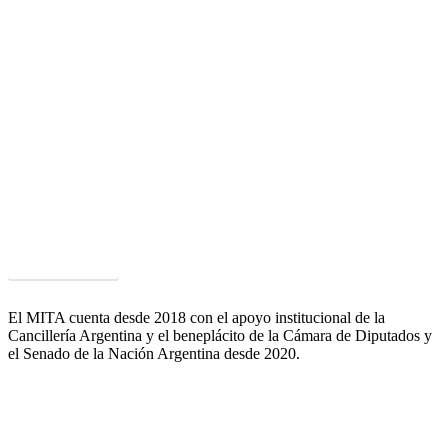
Parque Científico y Tecnológico FAUBA
Un ámbito único que agrupa múltiples capacidades y competencias
puestas a disposición de las empresas de alimentos para mejorar su
competitividad y satisfacer las exigencias que plantean los clientes y
mercados.
Acceder al PCyT
El MITA cuenta desde 2018 con el apoyo institucional de la
Cancillería Argentina y el beneplácito de la Cámara de Diputados y
el Senado de la Nación Argentina desde 2020.