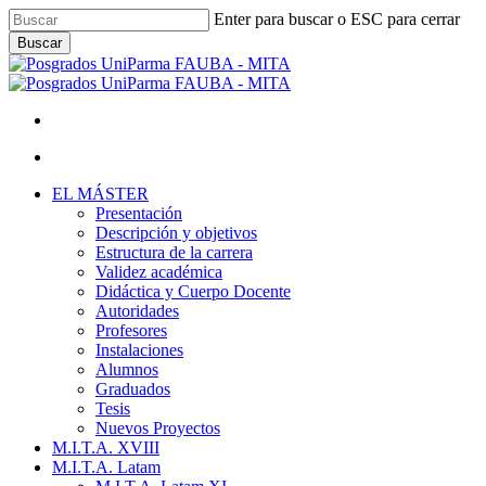
Skip
Enter para buscar o ESC para cerrar
to
Buscar
main
Close
content
Search
facebook
youtube
instagram
Menu
Menu
Menu
EL MÁSTER
Presentación
Descripción y objetivos
Estructura de la carrera
Validez académica
Didáctica y Cuerpo Docente
Autoridades
Profesores
Instalaciones
Alumnos
Graduados
Tesis
Nuevos Proyectos
M.I.T.A. XVIII
M.I.T.A. Latam