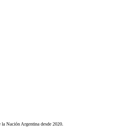
ividad y satisfacer las exigencias que plantean los clientes y
e la Nación Argentina desde 2020.