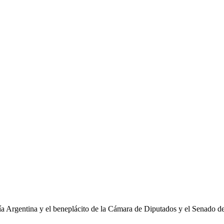
as a disposición de las empresas de alimentos para mejorar su competit
ría Argentina y el beneplácito de la Cámara de Diputados y el Senado d