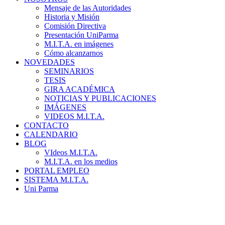
Mensaje de las Autoridades
Historia y Misión
Comisión Directiva
Presentación UniParma
M.I.T.A. en imágenes
Cómo alcanzarnos
NOVEDADES
SEMINARIOS
TESIS
GIRA ACADÉMICA
NOTICIAS Y PUBLICACIONES
IMÁGENES
VIDEOS M.I.T.A.
CONTACTO
CALENDARIO
BLOG
VIdeos M.I.T.A.
M.I.T.A. en los medios
PORTAL EMPLEO
SISTEMA M.I.T.A.
Uni Parma