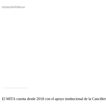
promocion@mita.ar
Parque Científico y Tecnológico FAUBA
Un ámbito único que agrupa múltiples capacidades y competencias puest
mercados.
Acceder al PCyT
El MITA cuenta desde 2018 con el apoyo institucional de la Cancille