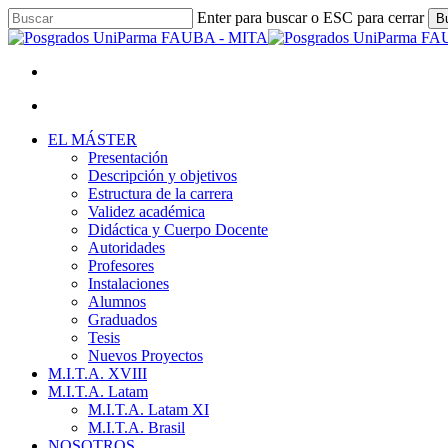
Skip
Enter para buscar o ESC para cerrar
B
to
Close
main
Search
content
facebook
youtube
instagram
Menu
Menu
Menu
EL MÁSTER
Presentación
Descripción y objetivos
Estructura de la carrera
Validez académica
Didáctica y Cuerpo Docente
Autoridades
Profesores
Instalaciones
Alumnos
Graduados
Tesis
Nuevos Proyectos
M.I.T.A. XVIII
M.I.T.A. Latam
M.I.T.A. Latam XI
M.I.T.A. Brasil
NOSOTROS