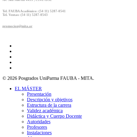
Tel. FAUBA Académico: (54 11) 5287-0541
Tel. Ventas: (54 11) 5287-0543
promocion@mita.ar
twitter
facebook
linkedin
youtube
instagram
© 2026 Posgrados UniParma FAUBA - MITA.
Close
EL MÁSTER
Menu
Presentación
Descripción y objetivos
Estructura de la carrera
Validez académica
Didáctica y Cuerpo Docente
Autoridades
Profesores
Instalaciones