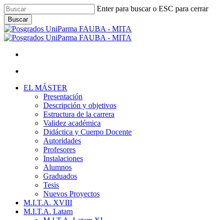
Skip
Enter para buscar o ESC para cerrar
to
Buscar
main
Close
content
Search
facebook
youtube
instagram
Menu
Menu
Menu
EL MÁSTER
Presentación
Descripción y objetivos
Estructura de la carrera
Validez académica
Didáctica y Cuerpo Docente
Autoridades
Profesores
Instalaciones
Alumnos
Graduados
Tesis
Nuevos Proyectos
M.I.T.A. XVIII
M.I.T.A. Latam