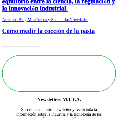
𝐞𝐪𝐮𝐢𝐥𝐢𝐛𝐫𝐢𝐨 𝐞𝐧𝐭𝐫𝐞 𝐥𝐚 𝐜𝐢𝐞𝐧𝐜𝐢𝐚, 𝐥𝐚 𝐫𝐞𝐠𝐮𝐥𝐚𝐜𝐢ó𝐧 𝐲
𝐥𝐚 𝐢𝐧𝐧𝐨𝐯𝐚𝐜𝐢ó𝐧 𝐢𝐧𝐝𝐮𝐬𝐭𝐫𝐢𝐚𝐥.
Artículos Blog Mita
Cursos y Seminarios
Novedades
Cómo medir la cocción de la pasta
más Noticias
Newsletters
M.I.T.A.
Suscribite a nuestro newsletter y recibí toda la
información sobre la industria y la tecnología de los