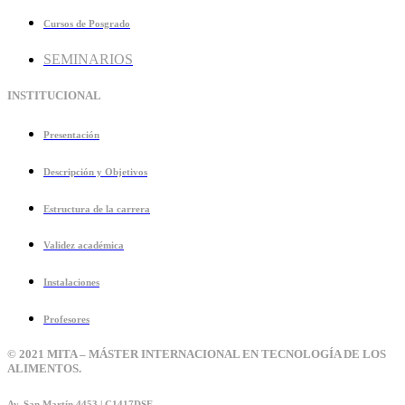
Cursos de Posgrado
SEMINARIOS
INSTITUCIONAL
Presentación
Descripción y Objetivos
Estructura de la carrera
Validez académica
Instalaciones
Profesores
© 2021 MITA – MÁSTER INTERNACIONAL EN TECNOLOGÍA DE LOS
ALIMENTOS.
Av. San Martín 4453 | C1417DSE