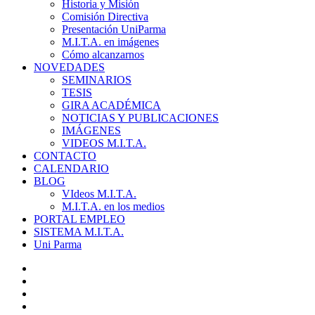
Historia y Misión
Comisión Directiva
Presentación UniParma
M.I.T.A. en imágenes
Cómo alcanzarnos
NOVEDADES
SEMINARIOS
TESIS
GIRA ACADÉMICA
NOTICIAS Y PUBLICACIONES
IMÁGENES
VIDEOS M.I.T.A.
CONTACTO
CALENDARIO
BLOG
VIdeos M.I.T.A.
M.I.T.A. en los medios
PORTAL EMPLEO
SISTEMA M.I.T.A.
Uni Parma
twitter
facebook
linkedin
youtube