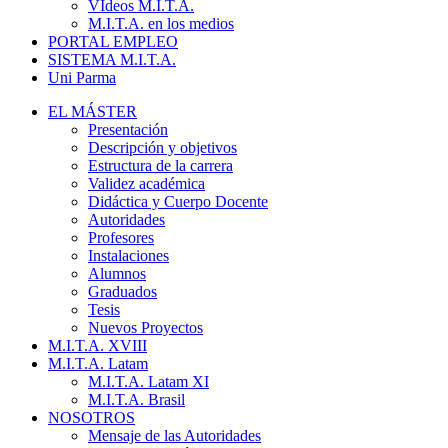
VIdeos M.I.T.A.
M.I.T.A. en los medios
PORTAL EMPLEO
SISTEMA M.I.T.A.
Uni Parma
EL MÁSTER
Presentación
Descripción y objetivos
Estructura de la carrera
Validez académica
Didáctica y Cuerpo Docente
Autoridades
Profesores
Instalaciones
Alumnos
Graduados
Tesis
Nuevos Proyectos
M.I.T.A. XVIII
M.I.T.A. Latam
M.I.T.A. Latam XI
M.I.T.A. Brasil
NOSOTROS
Mensaje de las Autoridades