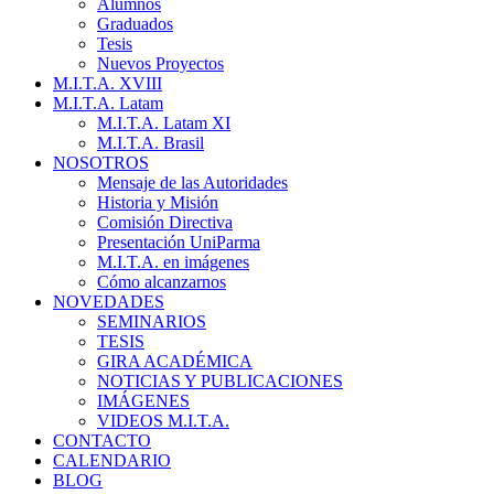
Alumnos
Graduados
Tesis
Nuevos Proyectos
M.I.T.A. XVIII
M.I.T.A. Latam
M.I.T.A. Latam XI
M.I.T.A. Brasil
NOSOTROS
Mensaje de las Autoridades
Historia y Misión
Comisión Directiva
Presentación UniParma
M.I.T.A. en imágenes
Cómo alcanzarnos
NOVEDADES
SEMINARIOS
TESIS
GIRA ACADÉMICA
NOTICIAS Y PUBLICACIONES
IMÁGENES
VIDEOS M.I.T.A.
CONTACTO
CALENDARIO
BLOG