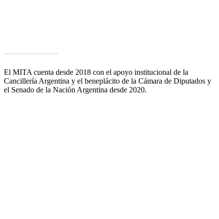
Un ámbito único que agrupa múltiples capacidades y competencias
puestas a disposición de las empresas de alimentos para mejorar su
competitividad y satisfacer las exigencias que plantean los clientes y
mercados.
Acceder al PCyT
El MITA cuenta desde 2018 con el apoyo institucional de la
Cancillería Argentina y el beneplácito de la Cámara de Diputados y
el Senado de la Nación Argentina desde 2020.