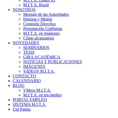
M.I.T.A. Latam XI
M.I.T.A. Brasil
NOSOTROS
Mensaje de las Autoridades
Historia y Misión
Comisión Directiva
Presentación UniParma
M.I.T.A. en imágenes
Cómo alcanzarnos
NOVEDADES
SEMINARIOS
TESIS
GIRA ACADÉMICA
NOTICIAS Y PUBLICACIONES
IMÁGENES
VIDEOS M.I.T.A.
CONTACTO
CALENDARIO
BLOG
VIdeos M.I.T.A.
M.I.T.A. en los medios
PORTAL EMPLEO
SISTEMA M.I.T.A.
Uni Parma