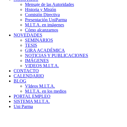
Mensaje de las Autoridades
Historia y Misión
Comisión Directiva
Presentación UniParma
M.I.T.A. en imágenes
Cómo alcanzarnos
NOVEDADES
SEMINARIOS
TESIS
GIRA ACADÉMICA
NOTICIAS Y PUBLICACIONES
IMÁGENES
VIDEOS M.I.T.A.
CONTACTO
CALENDARIO
BLOG
VIdeos M.I.T.A.
M.I.T.A. en los medios
PORTAL EMPLEO
SISTEMA M.I.T.A.
Uni Parma