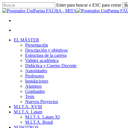
Skip
Enter para buscar o ESC para cerrar
B
to
Close
main
Search
content
facebook
youtube
instagram
Menu
Menu
Menu
EL MÁSTER
Presentación
Descripción y objetivos
Estructura de la carrera
Validez académica
Didáctica y Cuerpo Docente
Autoridades
Profesores
Instalaciones
Alumnos
Graduados
Tesis
Nuevos Proyectos
M.I.T.A. XVIII
M.I.T.A. Latam
M.I.T.A. Latam XI
M.I.T.A. Brasil
NOSOTROS