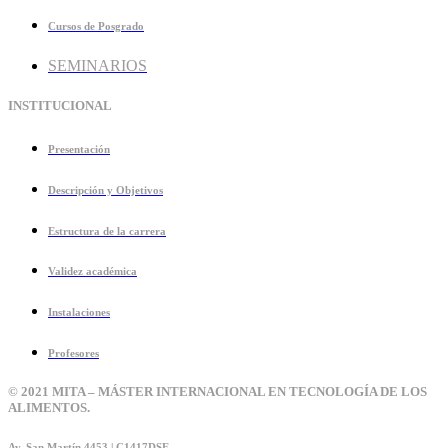
Cursos de Posgrado
SEMINARIOS
INSTITUCIONAL
Presentación
Descripción y Objetivos
Estructura de la carrera
Validez académica
Instalaciones
Profesores
© 2021 MITA – MÁSTER INTERNACIONAL EN TECNOLOGÍA DE LOS
ALIMENTOS.
Av. San Martín 4453 | C1417DSE