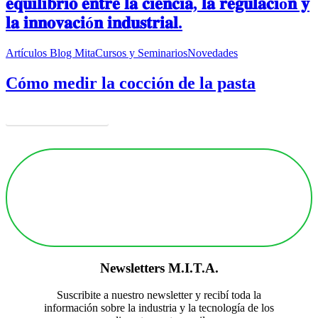
𝐞𝐪𝐮𝐢𝐥𝐢𝐛𝐫𝐢𝐨 𝐞𝐧𝐭𝐫𝐞 𝐥𝐚 𝐜𝐢𝐞𝐧𝐜𝐢𝐚, 𝐥𝐚 𝐫𝐞𝐠𝐮𝐥𝐚𝐜𝐢ó𝐧 𝐲
𝐥𝐚 𝐢𝐧𝐧𝐨𝐯𝐚𝐜𝐢ó𝐧 𝐢𝐧𝐝𝐮𝐬𝐭𝐫𝐢𝐚𝐥.
Artículos Blog Mita
Cursos y Seminarios
Novedades
Cómo medir la cocción de la pasta
más Noticias
Newsletters
M.I.T.A.
Suscribite a nuestro newsletter y recibí toda la
información sobre la industria y la tecnología de los