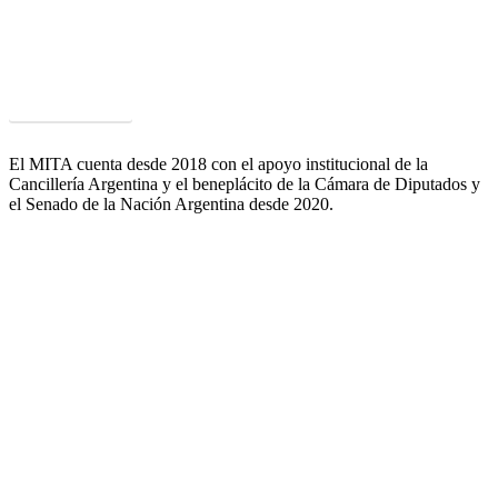
Un ámbito único que agrupa múltiples capacidades y competencias
puestas a disposición de las empresas de alimentos para mejorar su
competitividad y satisfacer las exigencias que plantean los clientes y
mercados.
Acceder al PCyT
El MITA cuenta desde 2018 con el apoyo institucional de la
Cancillería Argentina y el beneplácito de la Cámara de Diputados y
el Senado de la Nación Argentina desde 2020.