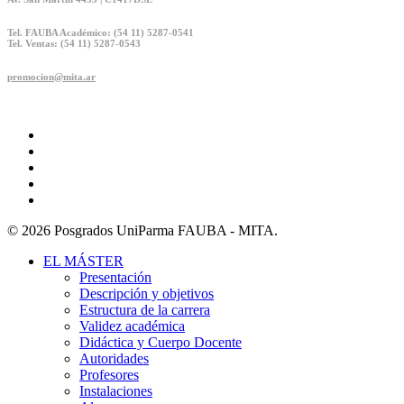
Tel. FAUBA Académico: (54 11) 5287-0541
Tel. Ventas: (54 11) 5287-0543
promocion@mita.ar
twitter
facebook
linkedin
youtube
instagram
© 2026 Posgrados UniParma FAUBA - MITA.
Close
EL MÁSTER
Menu
Presentación
Descripción y objetivos
Estructura de la carrera
Validez académica
Didáctica y Cuerpo Docente
Autoridades
Profesores
Instalaciones