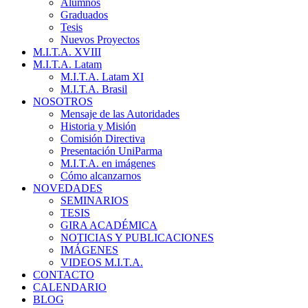
Alumnos
Graduados
Tesis
Nuevos Proyectos
M.I.T.A. XVIII
M.I.T.A. Latam
M.I.T.A. Latam XI
M.I.T.A. Brasil
NOSOTROS
Mensaje de las Autoridades
Historia y Misión
Comisión Directiva
Presentación UniParma
M.I.T.A. en imágenes
Cómo alcanzarnos
NOVEDADES
SEMINARIOS
TESIS
GIRA ACADÉMICA
NOTICIAS Y PUBLICACIONES
IMÁGENES
VIDEOS M.I.T.A.
CONTACTO
CALENDARIO
BLOG