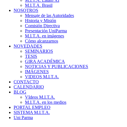
M.I.T.A. Latam XI
M.I.T.A. Brasil
NOSOTROS
Mensaje de las Autoridades
Historia y Misión
Comisión Directiva
Presentación UniParma
M.I.T.A. en imágenes
Cómo alcanzarnos
NOVEDADES
SEMINARIOS
TESIS
GIRA ACADÉMICA
NOTICIAS Y PUBLICACIONES
IMÁGENES
VIDEOS M.I.T.A.
CONTACTO
CALENDARIO
BLOG
VIdeos M.I.T.A.
M.I.T.A. en los medios
PORTAL EMPLEO
SISTEMA M.I.T.A.
Uni Parma