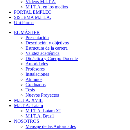
VIdeos M.I.T.A.
M.I.T.A. en los medios
PORTAL EMPLEO
SISTEMA M.I.T.A.
Uni Parma
EL MÁSTER
Presentación
Descripción y objetivos
Estructura de la carrera
Validez académica
Didáctica y Cuerpo Docente
Autoridades
Profesores
Instalaciones
Alumnos
Graduados
Tesis
Nuevos Proyectos
M.I.T.A. XVIII
M.I.T.A. Latam
M.I.T.A. Latam XI
M.I.T.A. Brasil
NOSOTROS
Mensaje de las Autoridades