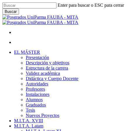
Skip
Enter para buscar o ESC para cerrar
to
Buscar
main
Close
content
Search
facebook
youtube
instagram
Menu
Menu
Menu
EL MÁSTER
Presentación
Descripción y objetivos
Estructura de la carrera
Validez académica
Didáctica y Cuerpo Docente
Autoridades
Profesores
Instalaciones
Alumnos
Graduados
Tesis
Nuevos Proyectos
M.I.T.A. XVIII
M.I.T.A. Latam