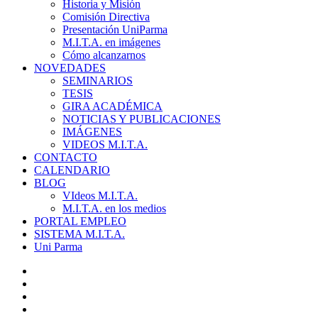
Historia y Misión
Comisión Directiva
Presentación UniParma
M.I.T.A. en imágenes
Cómo alcanzarnos
NOVEDADES
SEMINARIOS
TESIS
GIRA ACADÉMICA
NOTICIAS Y PUBLICACIONES
IMÁGENES
VIDEOS M.I.T.A.
CONTACTO
CALENDARIO
BLOG
VIdeos M.I.T.A.
M.I.T.A. en los medios
PORTAL EMPLEO
SISTEMA M.I.T.A.
Uni Parma
twitter
facebook
linkedin
youtube