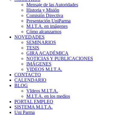
Mensaje de las Autoridades
Historia y Misión
Comisión Directiva
Presentación UniParma
M.I.T.A. en imágenes
Cómo alcanzarnos
NOVEDADES
SEMINARIOS
TESIS
GIRA ACADÉMICA
NOTICIAS Y PUBLICACIONES
IMÁGENES
VIDEOS M.I.T.A.
CONTACTO
CALENDARIO
BLOG
VIdeos M.I.T.A.
M.I.T.A. en los medios
PORTAL EMPLEO
SISTEMA M.I.T.A.
Uni Parma