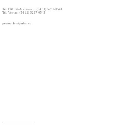
Tel. FAUBA Académico: (54 11) 5287-0541
Tel. Ventas: (54 11) 5287-0543
promocion@mita.ar
Parque Científico y Tecnológico FAUBA
Un ámbito único que agrupa múltiples capacidades y competencias puest
mercados.
Acceder al PCyT