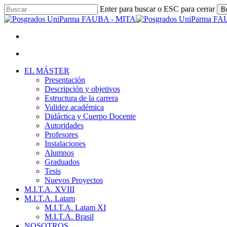
Skip
Enter para buscar o ESC para cerrar
B
to
Close
main
Search
content
facebook
youtube
instagram
Menu
Menu
Menu
EL MÁSTER
Presentación
Descripción y objetivos
Estructura de la carrera
Validez académica
Didáctica y Cuerpo Docente
Autoridades
Profesores
Instalaciones
Alumnos
Graduados
Tesis
Nuevos Proyectos
M.I.T.A. XVIII
M.I.T.A. Latam
M.I.T.A. Latam XI
M.I.T.A. Brasil
NOSOTROS